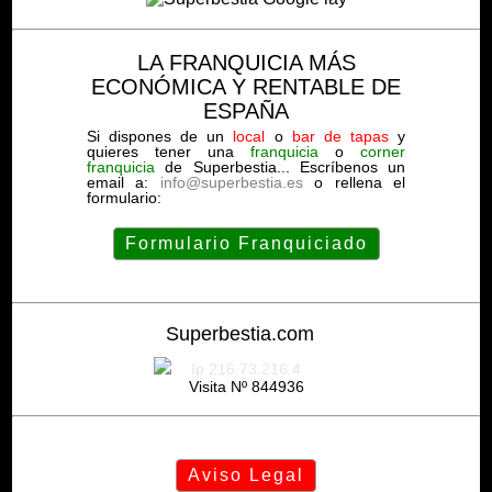
LA FRANQUICIA MÁS
ECONÓMICA Y RENTABLE DE
ESPAÑA
Si dispones de un
local
o
bar de tapas
y
quieres tener una
franquicia
o
corner
franquicia
de Superbestia... Escríbenos un
email a:
info@superbestia.es
o rellena el
formulario:
Formulario Franquiciado
Superbestia.com
Ip 216.73.216.4
Visita Nº 844936
Aviso Legal