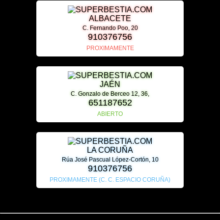
ALBACETE
C. Fernando Poo, 20
910376756
PROXIMAMENTE
JAÉN
C. Gonzalo de Berceo 12, 36,
651187652
ABIERTO
LA CORUÑA
Rúa José Pascual López-Cortón, 10
910376756
PROXIMAMENTE (C. C. ESPACIO CORUÑA)