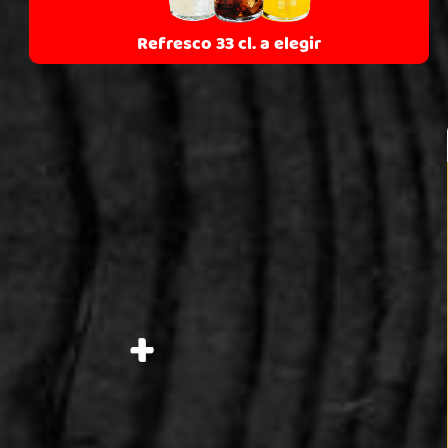
Refresco 33 cl. a elegir
+