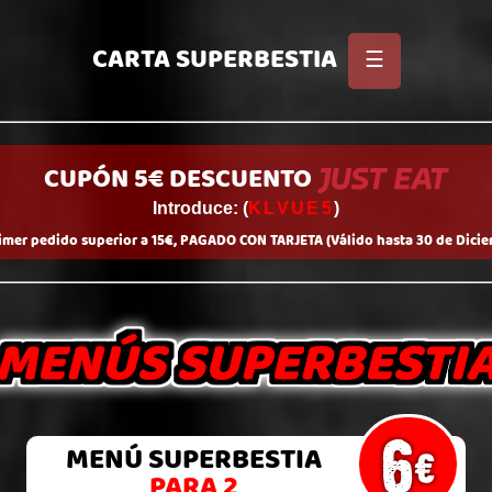
CARTA
SUPERBESTIA
☰
MALES
HAMBURGUESAS
SUPERBESTIAS
CUPÓN 5€ DESCUENTO
AS
MEDIO
METRO
INGREDIENTES
EXTRA
Introduce: (
KLVUE5
)
rimer pedido superior a 15€, PAGADO CON TARJETA (Válido hasta 30 de Dicie
MENÚS
SUPERBESTI
6
MENÚ
SUPERBESTIA
€
PARA 2