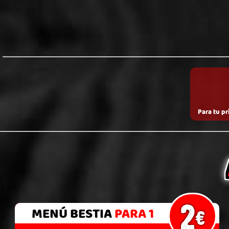
SUPER
RACIONES
HAMBURGUESAS
NOR
BURRITOS
SUPERBESTI
Para tu p
2
MENÚ
BESTIA
PARA 1
€