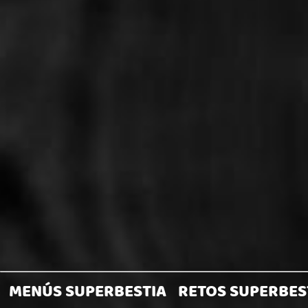
RBESTIAS
MEDIO
METRO
ESTIAS
MEDIO
METRO
TRA
S
MENÚS SUPERBESTIA
RETOS SUPERBES