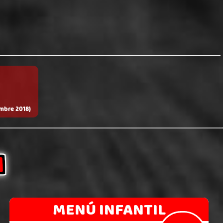
BOCADILLOS
SUPERBESTIAS
MEDIO
METRO
POSTRES
BEBIDAS
mbre 2018)
A
MENÚ INFANTIL