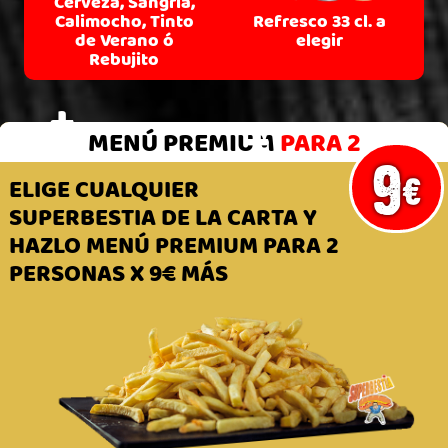
Cerveza, Sangría,
Refresco 33 cl. a
Calimocho, Tinto
elegir
de Verano ó
Rebujito
+
+
MENÚ PREMIUM
PARA 2
9
€
ELIGE CUALQUIER
SUPERBESTIA DE LA CARTA Y
HAZLO MENÚ PREMIUM PARA 2
PERSONAS X 9€ MÁS